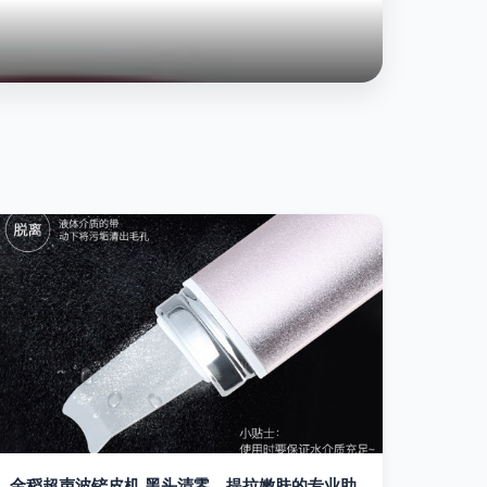
金稻超声波铲皮机 黑头清零，提拉嫩肤的专业助